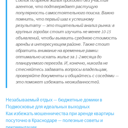
сделок по аренде жилья проходят без участия
агентов, что подтверждает растущую
популярность самостоятельного поиска. Важно
помнить, что первый шаг к успешному
результату — это тщательный анализ рынка: в
крупных городах стоит изучить не менее 10-15
объявлений, чтобы выявить среднюю стоимость
аренды в интересующем районе. Также стоит
обратить внимание на временные рамки:
оптимально искать жилье за 1-2 месяца до
планируемого переезда. И, конечно, никогда не
стесняйтесь задавать вопросы владельцам,
проверяйте документы и общайтесь с соседями —
это поможет избежать неожиданностей.
Навигация
Незабываемый отдых — бюджетные домики в
Подмосковье для идеальных выходных
по
Как избежать мошенничества при аренде квартиры
посуточно в Краснодаре — полезные советы и
записям
рекомендации